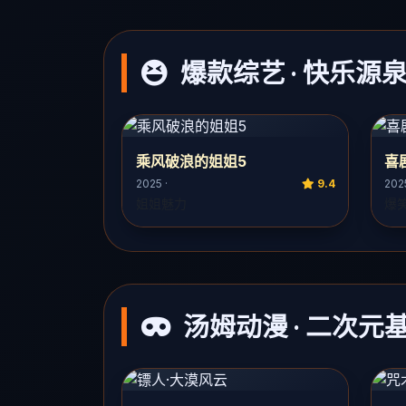
爆款综艺 · 快乐源
乘风破浪的姐姐5
喜
2025 ·
9.4
2025
姐姐魅力
爆
汤姆动漫 · 二次元