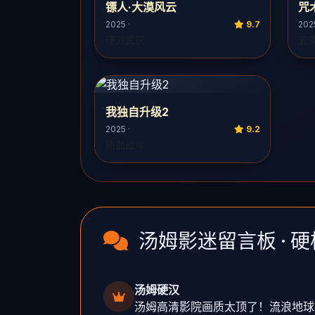
镖人·大漠风云
咒
2025 ·
9.7
2025
硬派武侠
五
我独自升级2
2025 ·
9.2
热血战斗
汤姆影迷留言板 · 
汤姆硬汉
汤姆高清影院画质太顶了！流浪地球