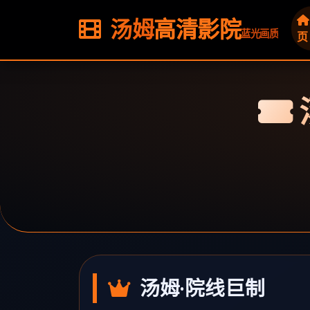
汤姆
高清影院
蓝光画质
页
汤姆·院线巨制