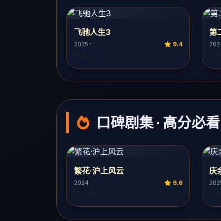
飞驰人生3
第
2025 ·
9.4
202
喜剧/运动
剧
口碑剧集 · 高分必看
繁花·沪上风云
庆
2024 ·
9.6
2025
年代商战
古