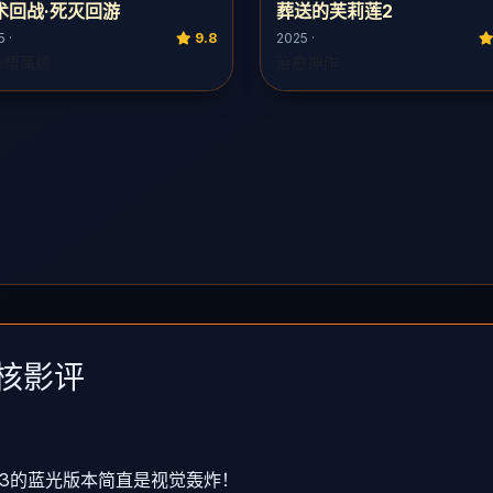
术回战·死灭回游
葬送的芙莉莲2
 ·
9.8
2025 ·
条悟高燃
治愈神作
硬核影评
3的蓝光版本简直是视觉轰炸！