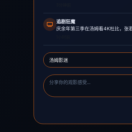
3分钟前
追剧狂魔
庆余年第三季在汤姆看4K杜比，张
1小时前