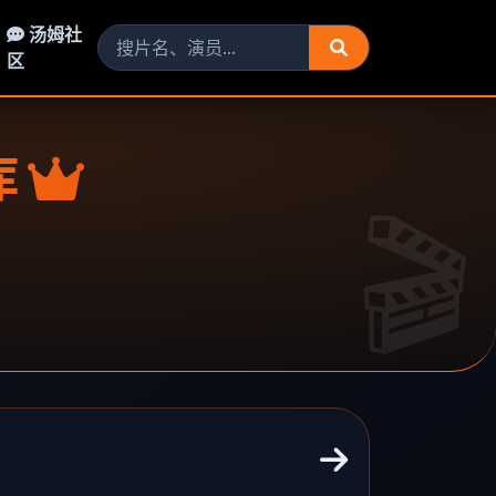
汤姆社
区
库