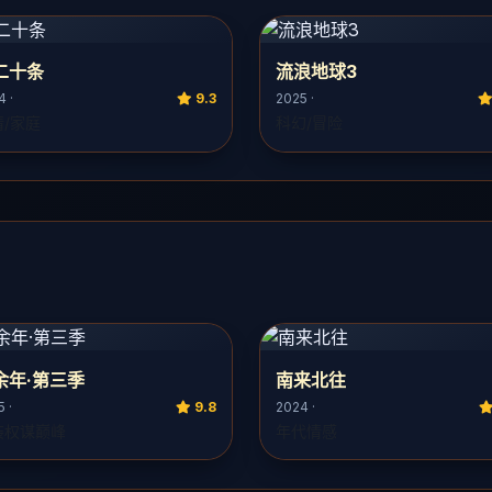
二十条
流浪地球3
4 ·
9.3
2025 ·
情/家庭
科幻/冒险
余年·第三季
南来北往
 ·
9.8
2024 ·
装权谋巅峰
年代情感