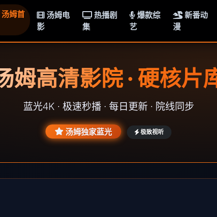
汤姆首
汤姆电
热播剧
爆款综
新番动
影
集
艺
漫
汤姆高清影院 · 硬核片
蓝光4K · 极速秒播 · 每日更新 · 院线同步
汤姆独家蓝光
极致视听