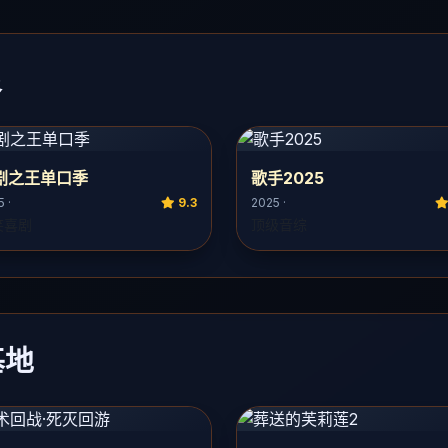
泉
剧之王单口季
歌手2025
 ·
9.3
2025 ·
笑喜剧
顶级音综
基地