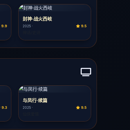
封神·战火西岐
9.9
2025 ·
9.5
神话/史诗
与凤行·续篇
9.3
2025 ·
9.5
仙侠爱情